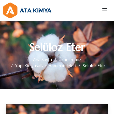
Selüloz Eter
Ana Sayfa
Ürünlerimiz
Yapı Kimyasalları Hammaddeleri
Selüloz Eter