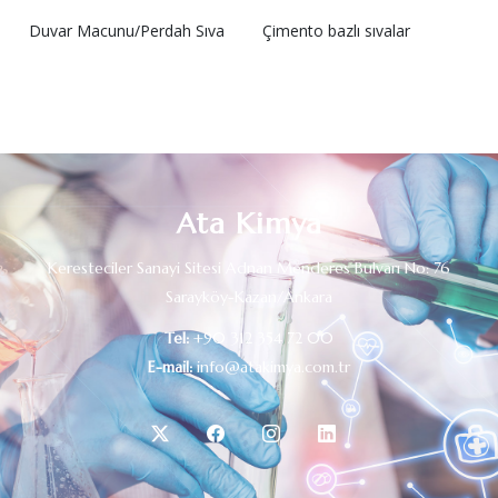
Duvar Macunu/Perdah Sıva
Çimento bazlı sıvalar
Ata Kimya
Keresteciler Sanayi Sitesi Adnan Menderes Bulvarı No: 76
Sarayköy-Kazan/Ankara
Tel:
+90 312 354 72 00
E-mail:
info@atakimya.com.tr