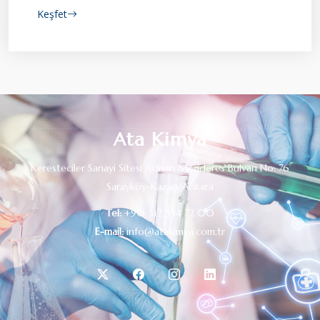
Keşfet
Ata Kimya
Keresteciler Sanayi Sitesi Adnan Menderes Bulvarı No: 76
Sarayköy-Kazan/Ankara
Tel:
+90 312 354 72 00
E-mail:
info@atakimya.com.tr