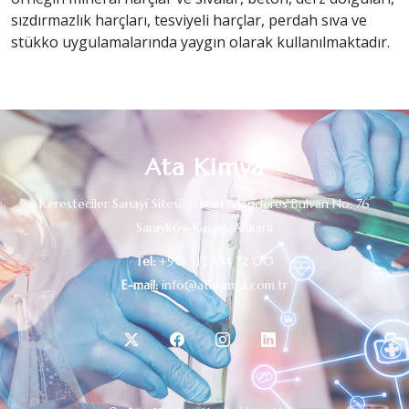
sızdırmazlık harçları, tesviyeli harçlar, perdah sıva ve
stükko uygulamalarında yaygın olarak kullanılmaktadır.
Ata Kimya
Keresteciler Sanayi Sitesi Adnan Menderes Bulvarı No: 76
Sarayköy-Kazan/Ankara
Tel:
+90 312 354 72 00
E-mail:
info@atakimya.com.tr