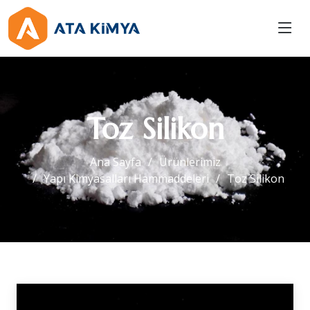
Toz Silikon
Ana Sayfa
Ürünlerimiz
Yapı Kimyasalları Hammaddeleri
Toz Silikon