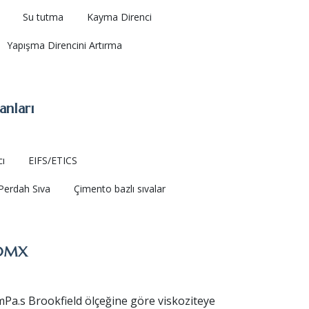
Su tutma
Kayma Direnci
Yapışma Direncini Artırma
anları
cı
EIFS/ETICS
erdah Sıva
Çimento bazlı sıvalar
50MX
mPa.s Brookfield ölçeğine göre viskoziteye