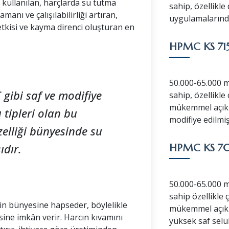
 kullanılan, harçlarda su tutma
sahip, özellikle
manı ve çalışılabilirliği artıran,
uygulamalarında 
tkisi ve kayma direnci oluşturan en
HPMC KS 71
50.000-65.000 m
ibi saf ve modifiye
sahip, özellikl
mükemmel açık z
 tipleri olan bu
modifiye edilmiş
elliği bünyesinde su
ıdır.
HPMC KS 70
50.000-65.000 m
sahip özellikle
için bünyesine hapseder, böylelikle
mükemmel açık z
sine imkân verir. Harcın kıvamını
yüksek saf selü