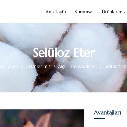
Ana Sayfa
Kurumsal
Ürünlerimiz
Selüloz Eter
na Sayfa
Ürünlerimiz
Alçı Hammaddeleri
Selüloz Et
Avantajları