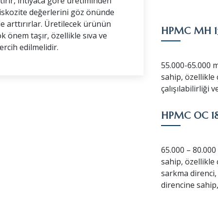
tırır, ihtiyaca göre üretiminden
iskozite değerlerini göz önünde
 arttırırlar. Üretilecek ürünün
HPMC MH 1
k önem taşır, özellikle sıva ve
rcih edilmelidir.
55.000-65.000 m
sahip, özellikl
çalışılabilirliğ
HPMC OC 1
65.000 – 80.000
sahip, özellikle
sarkma direnci
direncine sahip,