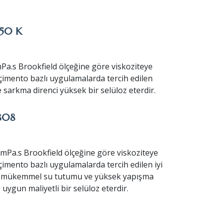
50 K
Pa.s Brookfield ölçeğine göre viskoziteye
e çimento bazlı uygulamalarda tercih edilen
i ve sarkma direnci yüksek bir selüloz eterdir.
808
 mPa.s Brookfield ölçeğine göre viskoziteye
 çimento bazlı uygulamalarda tercih edilen iyi
, mükemmel su tutumu ve yüksek yapışma
 uygun maliyetli bir selüloz eterdir.