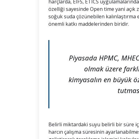
harçlarda, EIFS, ETICS uygulamalarında
özelliği sayesinde Open time yani açık za
soğuk suda çözünebilen kalınlaştırma e
önemli katkı maddelerinden biridir.
Piyasada HPMC, MHEC g
olmak üzere farklı
kimyasalın en büyük öz
tutmas
Belirli miktardaki suyu belirli bir süre 
harcın çalışma süresinin ayarlanabilme