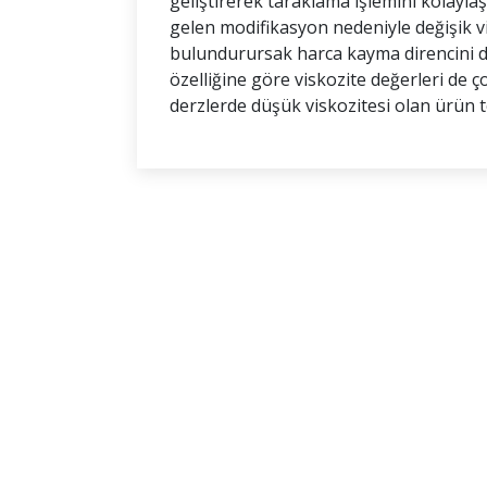
geliştirerek taraklama işlemini kolaylaş
gelen modifikasyon nedeniyle değişik v
bulundurursak harca kayma direncini de
özelliğine göre viskozite değerleri de ço
derzlerde düşük viskozitesi olan ürün te