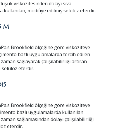
 düşük viskozitesinden dolayı sıva
kullanılan, modifiye edilmiş selüloz eterdir.
5 M
Pa.s Brookfield ölçeğine göre viskoziteye
e çimento bazlı uygulamalarda tercih edilen
aman sağlayarak çalışılabilirliği artıran
 selüloz eterdir.
15
Pa.s Brookfield ölçeğine göre viskoziteye
 çimento bazlı uygulamalarda kullanılan
aman sağlamasından dolayı çalışılabilirliği
loz eterdir.